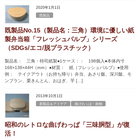
2020年1月1日
既製品
既製品No.15（製品名：三角）環境に優しい紙
製弁当箱「フレッシュパルプ」シリーズ
（SDGs/エコ/脱プラスチック）
製品名： 三角・特司紙製●1ケース：： 198個入●本体内寸
168×138×44H（mm）●材質： 紙（フレッシュパルプ）●使用
例： テイクアウト（お持ち帰り）弁当、あさり飯、深川飯、モ
ンブラン、栗きんとん、おはぎ、芋 […]
2013年10月1日
新製品＆アイデア
曲げわっぱ・曲物
昭和のレトロな曲げわっぱ「三味胴型」が復
活！