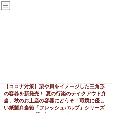
コ
ナ
ン
ビ
テ
ゲ
0568-48-0411
お問合せフォーム
ン
ー
電話・メールでの対応は平日のみとなります
ツ
シ
へ
ョ
ス
ン
栗
キ
に
ッ
移
プ
動
HOME
栗
2021年6月23日
新製品＆アイデア
曲げわっぱ・曲物
【コロナ対策】栗や貝をイメージした三角形
の容器を新発売！ 夏の行楽のテイクアウト弁
当、秋のお土産の容器にどうぞ！環境に優し
い紙製弁当箱「フレッシュパルプ」シリーズ