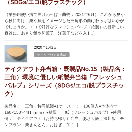
（SDGs/エコ/脱プラスチック）
（業務用使い捨て曲げわっぱ・曲物：2021年6月） これから夏か
ら秋に向け、栗や貝をイメージした三角形の曲げわっぱはいかが
でしょうか。エコで好評なフレッシュパルプ（紙製）の目新しい
容器に、あさり飯や和菓子・洋菓子などを入 […]
2020年1月2日
テイクアウト弁当箱
テイクアウト弁当箱・既製品No.15（製品名：
三角）環境に優しい紙製弁当箱「フレッシュ
パルプ」シリーズ（SDGs/エコ/脱プラスチッ
ク）
製品名： 三角・特司紙製●1ケース：： 198個入●本体内寸
168×138×44H（mm）●材質： 紙（フレッシュパルプ）●使用
例： テイクアウト（お持ち帰り）弁当、あさり飯、深川飯、モ
ンブラン、栗きんとん、おはぎ、芋 […]