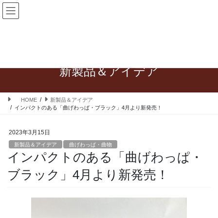
コ
ナ
ン
ビ
テ
ゲ
0568-48-0411
お問合せフォーム
ン
ー
電話・メールでの対応は平日のみとなります
ツ
シ
へ
ョ
ス
ン
新製品＆アイデア
キ
に
ッ
移
プ
動
HOME
新製品＆アイデア
インパクトのある「曲げわっぱ・ブラック」4月より新発売！
2023年3月15日
新製品＆アイデア
曲げわっぱ・曲物
インパクトのある「曲げわっぱ・
ブラック」4月より新発売！