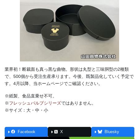
業界初！断裁面も真っ黒な曲物。形状は丸型と三味胴型の2種類
で、500個から受注生産承ります。今後、既製品化していく予定で
す。4月以降、当ホームページでご確認ください。
※紙製、食品直乗せ不可。
※
フレッシュパルプシリーズ
ではありません。
※サイズ：大・中・小
Facebook
X
Bluesky