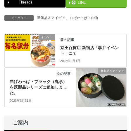
Threads
LINE
新製品＆アイデア
、
曲げわっぱ・曲物
カテゴリー
イベント
前の記事
京王百貨店 新宿店「駅弁イベン
ト」にて
2023年2月1日
新製品＆アイデア
次の記事
曲げわっぱ・ブラック（丸形）
を既製品シリーズに追加しまし
た。
2023年3月31日
ご案内